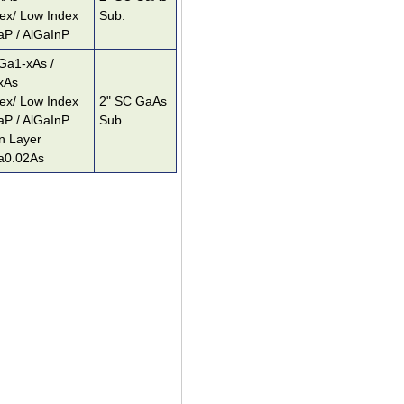
ex/ Low Index
Sub.
P / AlGaInP
Ga1-xAs /
xAs
ex/ Low Index
2" SC GaAs
P / AlGaInP
Sub.
n Layer
a0.02As