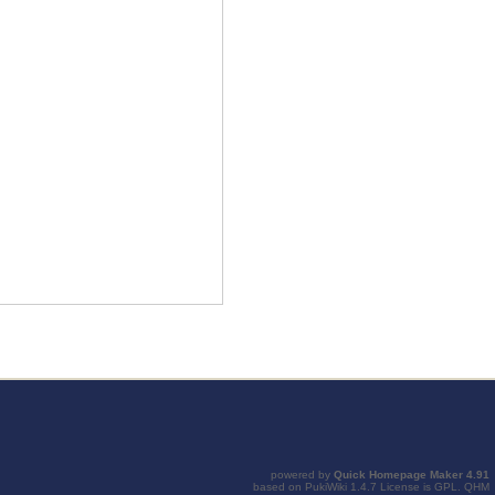
powered by
Quick Homepage Maker
4.91
based on
PukiWiki
1.4.7 License is
GPL
.
QHM