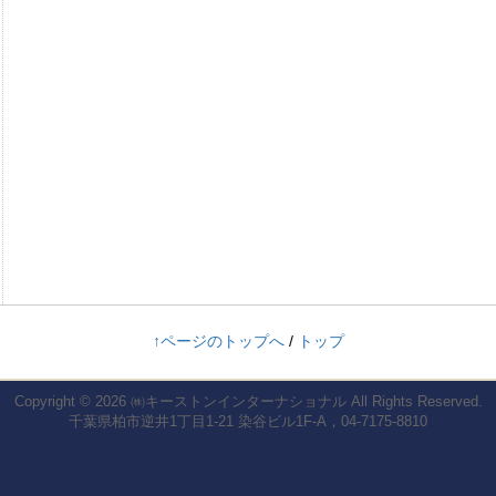
↑ページのトップへ
/
トップ
Copyright © 2026
㈱キーストンインターナショナル
All Rights Reserved.
千葉県柏市逆井1丁目1-21 染谷ビル1F-A，04-7175-8810