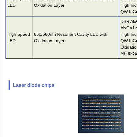
LED
Oxidation Layer
High Ind
QW InGa
DBR Alx
AlxGa1-
High Speed
650/660nm Resonant Cavity LED with
High Ind
LED
Oxidation Layer
QW InGa
Oxidatio
Al0.98G
Laser diode chips