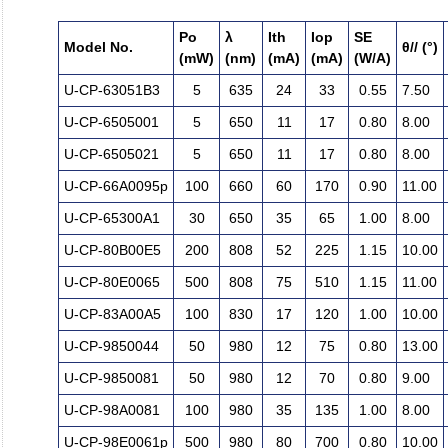
Po
λ
Ith
Iop
SE
Model No.
θ// (°)
(mW)
(nm)
(mA)
(mA)
(W/A)
U-CP-63051B3
5
635
24
33
0.55
7.50
U-CP-6505001
5
650
11
17
0.80
8.00
U-CP-6505021
5
650
11
17
0.80
8.00
U-CP-66A0095p
100
660
60
170
0.90
11.00
U-CP-65300A1
30
650
35
65
1.00
8.00
U-CP-80B00E5
200
808
52
225
1.15
10.00
U-CP-80E0065
500
808
75
510
1.15
11.00
U-CP-83A00A5
100
830
17
120
1.00
10.00
U-CP-9850044
50
980
12
75
0.80
13.00
U-CP-9850081
50
980
12
70
0.80
9.00
U-CP-98A0081
100
980
35
135
1.00
8.00
U-CP-98E0061p
500
980
80
700
0.80
10.00