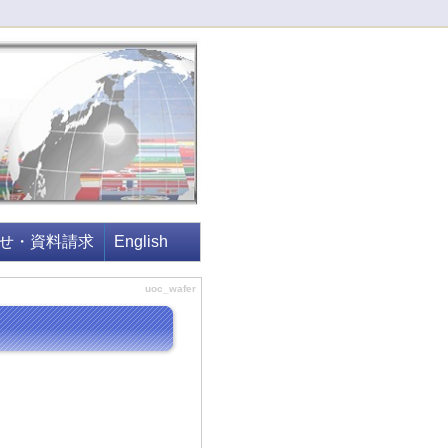
せ・資料請求
English
uoc_wafer