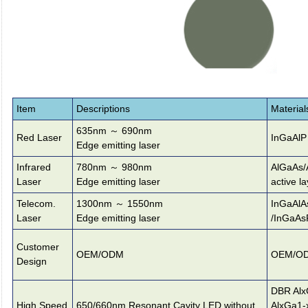
Item
Descriptions
Material
635nm ～ 690nm
Red Laser
InGaAlP
Edge emitting laser
Infrared
780nm ～ 980nm
AlGaAs/A
Laser
Edge emitting laser
active la
Telecom.
1300nm ～ 1550nm
InGaAlA
Laser
Edge emitting laser
/InGaAs
Customer
OEM/ODM
OEM/O
Design
DBR Alx
High Speed
650/660nm Resonant Cavity LED without
AlxGa1-