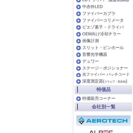
中赤外LED
ファイバーカプラ
ファイバーコリメータ
ピエゾ素子・ドライバ
OEM向け冷却チラー
画像計測
スリット・ピンホール
音響光学機器
デュワー
ステージ・ポジショナー
光ファイバー パッチコード
深度測定器(
)
グラビア・彫刻他
特価品
特価販売コーナー
会社別一覧