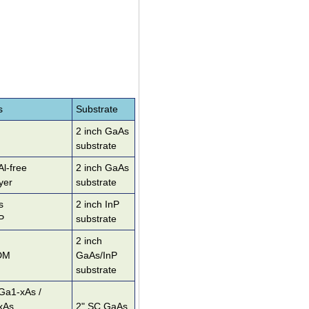
s
Substrate
2 inch GaAs
substrate
l-free
2 inch GaAs
yer
substrate
s
2 inch InP
P
substrate
2 inch
DM
GaAs/InP
substrate
Ga1-xAs /
xAs
2" SC GaAs