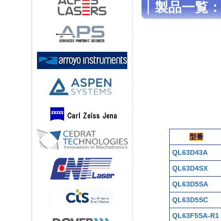
製品一覧：La
型番
QL63D43A
QL63D4SX
QL63D5SA
QL63D5SC
QL63F5SA-R1