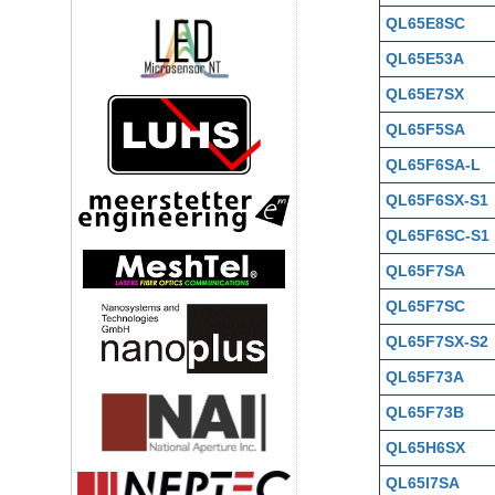
QL65E8SC
QL65E53A
QL65E7SX
QL65F5SA
QL65F6SA-L
QL65F6SX-S1
QL65F6SC-S1
QL65F7SA
QL65F7SC
QL65F7SX-S2
QL65F73A
QL65F73B
QL65H6SX
QL65I7SA