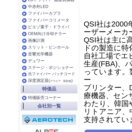
中赤外LED
ファイバーカプラ
ファイバーコリメータ
QSI社は20
ピエゾ素子・ドライバ
ーザーメーカ
OEM向け冷却チラー
QSI社は主
画像計測
ドの製造に特
スリット・ピンホール
音響光学機器
自社工場でエピ
デュワー
生産(FBA)
ステージ・ポジショナー
っています。
光ファイバー パッチコード
ー
深度測定器(
)
グラビア・彫刻他
プリンター、
特価品
療機器、セン
特価販売コーナー
わたり、韓国
会社別一覧
リトアニア、
支持されてい