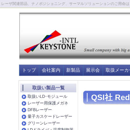
レーザ関連部品、ナノポジショニング、サーマルソリューションのご用命は
トップ
会社案内
新製品
展示会
取扱メーカ
取扱い製品一覧
QSI社 R
取扱いLD･モジュール
レーザー用保護メガネ
DFBレーザー
量子カスケードレーザー
グリーンレーザー
LDドライバ・温度制御器