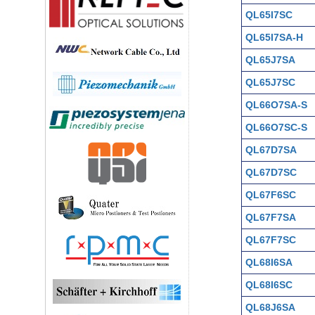
QL65I7SC
QL65I7SA-H
QL65J7SA
QL65J7SC
QL66O7SA-S
QL66O7SC-S
QL67D7SA
QL67D7SC
QL67F6SC
QL67F7SA
QL67F7SC
QL68I6SA
QL68I6SC
QL68J6SA