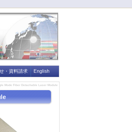
せ・資料請求
English
gle Mode Fiber Detachable Laser Module
le