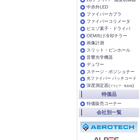
中赤外LED
ファイバーカプラ
ファイバーコリメータ
ピエゾ素子・ドライバ
OEM向け冷却チラー
画像計測
スリット・ピンホール
音響光学機器
デュワー
ステージ・ポジショナー
光ファイバー パッチコード
深度測定器(
)
グラビア・彫刻他
特価品
特価販売コーナー
会社別一覧