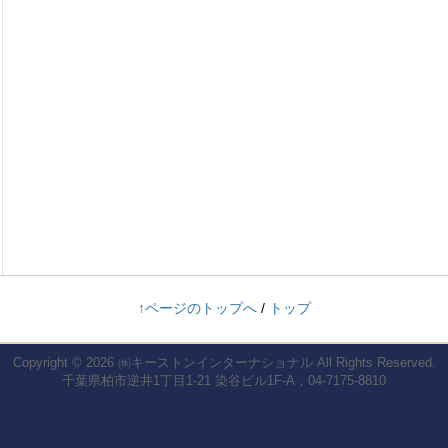
↑ページのトップへ
/
トップ
Copyright © 2026
㈱キーストンインターナショナル
All Rights Reserved.
千葉県柏市逆井1丁目1-21 染谷ビル1F-A，04-7175-8810