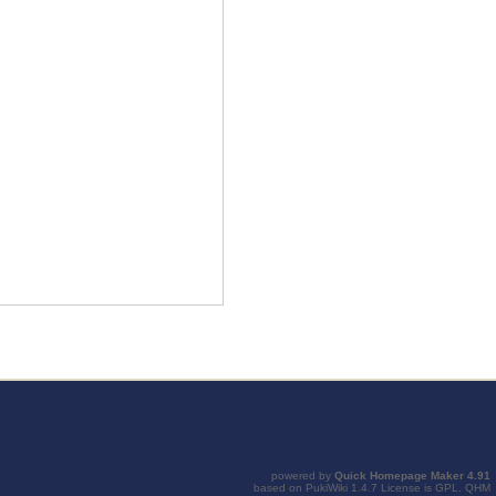
powered by
Quick Homepage Maker
4.91
based on
PukiWiki
1.4.7 License is
GPL
.
QHM