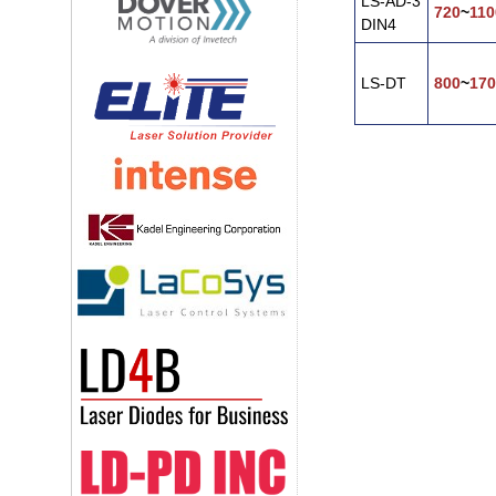
LS-AD-3
720
~
110
DIN4
LS-DT
800
~
170