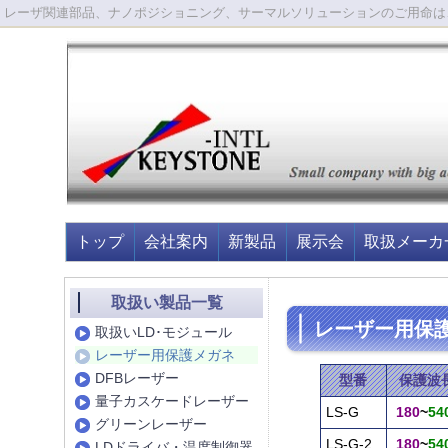
レーザ関連部品、ナノポジショニング、サーマルソリューションのご用命は
トップ
会社案内
新製品
展示会
取扱メーカ
取扱い製品一覧
レーザー用保
取扱いLD･モジュール
レーザー用保護メガネ
DFBレーザー
型番
保護波
量子カスケードレーザー
LS-G
180
~
54
グリーンレーザー
LS-G-2
180
~
54
LDドライバ・温度制御器