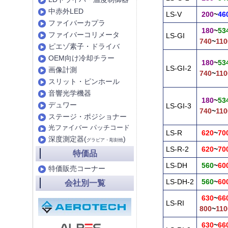
中赤外LED
LS-V
200
~
46
ファイバーカプラ
180
~
53
ファイバーコリメータ
LS-GI
740
~
110
ピエゾ素子・ドライバ
OEM向け冷却チラー
180
~
53
LS-GI-2
画像計測
740
~
110
スリット・ピンホール
音響光学機器
180
~
53
デュワー
LS-GI-3
740
~
110
ステージ・ポジショナー
光ファイバー パッチコード
LS-R
620
~
70
深度測定器(
)
グラビア・彫刻他
LS-R-2
620
~
70
特価品
LS-DH
560
~
60
特価販売コーナー
LS-DH-2
560
~
60
会社別一覧
630
~
66
LS-RI
800
~
110
630
~
66