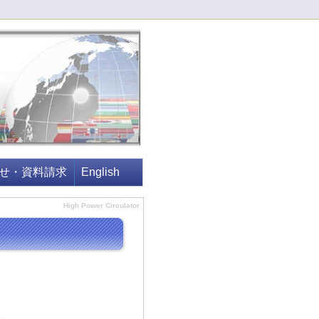
せ・資料請求
English
High Power Circulator