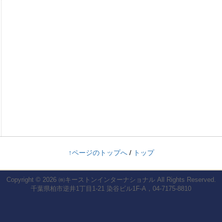
↑ページのトップへ
/
トップ
Copyright © 2026
㈱キーストンインターナショナル
All Rights Reserved.
千葉県柏市逆井1丁目1-21 染谷ビル1F-A，04-7175-8810