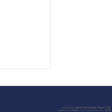
powered by
Quick Homepage Maker
4.91
based on
PukiWiki
1.4.7 License is
GPL
.
QHM