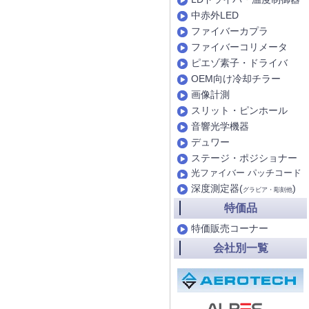
中赤外LED
ファイバーカプラ
ファイバーコリメータ
ピエゾ素子・ドライバ
OEM向け冷却チラー
画像計測
スリット・ピンホール
音響光学機器
デュワー
ステージ・ポジショナー
光ファイバー パッチコード
深度測定器(
)
グラビア・彫刻他
特価品
特価販売コーナー
会社別一覧